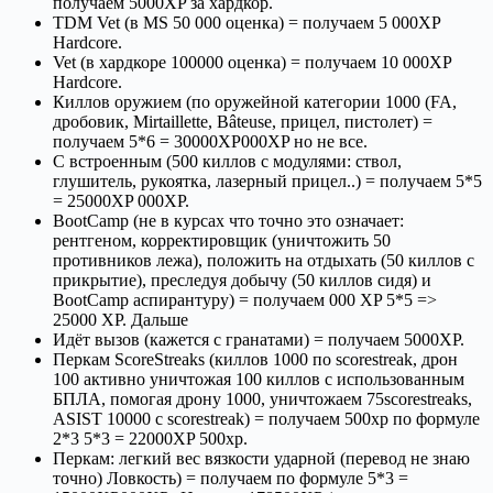
получаем 5000XP за хардкор.
TDM Vet (в MS 50 000 оценка) = получаем 5 000XP
Hardcore.
Vet (в хардкоре 100000 оценка) = получаем 10 000XP
Hardcore.
Киллов оружием (по оружейной категории 1000 (FA,
дробовик, Mirtaillette, Bâteuse, прицел, пистолет) =
получаем 5*6 = 30000XP000XP но не все.
С встроенным (500 киллов с модулями: ствол,
глушитель, рукоятка, лазерный прицел..) = получаем 5*5
= 25000XP 000XP.
BootCamp (не в курсах что точно это означает:
рентгеном, корректировщик (уничтожить 50
противников лежа), положить на отдыхать (50 киллов с
прикрытие), преследуя добычу (50 киллов сидя) и
BootCamp аспирантуру) = получаем 000 XP 5*5 =>
25000 XP. Дальше
Идёт вызов (кажется с гранатами) = получаем 5000XP.
Перкам ScoreStreaks (киллов 1000 по scorestreak, дрон
100 активно уничтожая 100 киллов с использованным
БПЛА, помогая дрону 1000, уничтожаем 75scorestreaks,
ASIST 10000 с scorestreak) = получаем 500xp по формуле
2*3 5*3 = 22000XP 500xp.
Перкам: легкий вес вязкости ударной (перевод не знаю
точно) Ловкость) = получаем по формуле 5*3 =