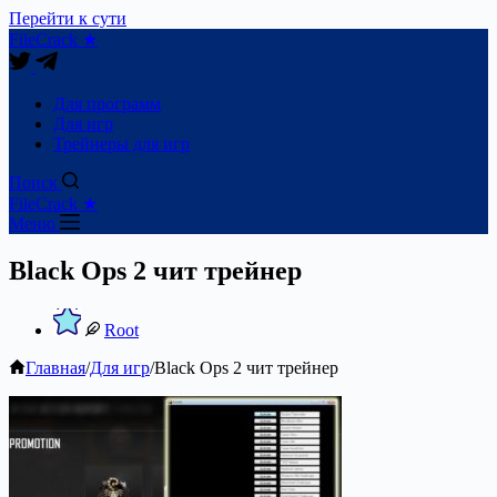
Перейти к сути
FileCrack ★
Для программ
Для игр
Трейнеры для игр
Поиск
FileCrack ★
Меню
Black Ops 2 чит трейнер
Root
Главная
/
Для игр
/
Black Ops 2 чит трейнер