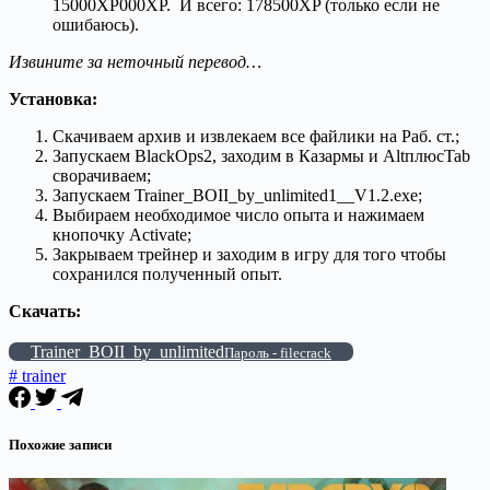
15000XP000XP. И всего: 178500XP (только если не
ошибаюсь).
Извините за неточный перевод…
Установка:
Скачиваем архив и извлекаем все файлики на Раб. ст.;
Запускаем BlackOps2, заходим в Казармы и AltплюсTab
сворачиваем;
Запускаем Trainer_BOII_by_unlimited1__V1.2.exe;
Выбираем необходимое число опыта и нажимаем
кнопочку Activate;
Закрываем трейнер и заходим в игру для того чтобы
сохранился полученный опыт.
Скачать:
Trainer_BOII_by_unlimited
Пароль - filecrack
# trainer
Похожие записи