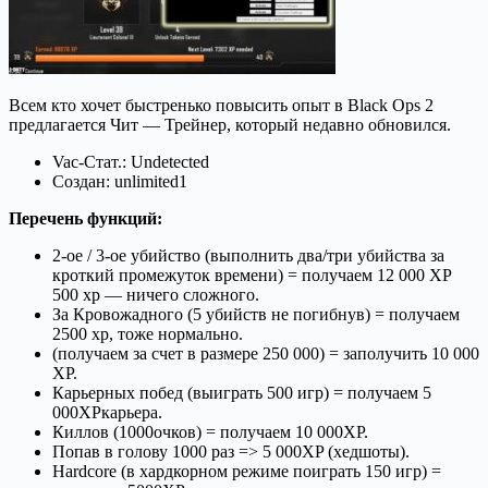
Всем кто хочет быстренько повысить опыт в Black Ops 2
предлагается Чит — Трейнер, который недавно обновился.
Vac-Стат.: Undetected
Создан: unlimited1
Перечень функций:
2-ое / 3-ое убийство (выполнить два/три убийства за
кроткий промежуток времени) = получаем 12 000 XP
500 xp — ничего сложного.
За Кровожадного (5 убийств не погибнув) = получаем
2500 xp, тоже нормально.
(получаем за счет в размере 250 000) = заполучить 10 000
XP.
Карьерных побед (выиграть 500 игр) = получаем 5
000XPкарьера.
Киллов (1000очков) = получаем 10 000XP.
Попав в голову 1000 раз => 5 000XP (хедшоты).
Hardcore (в хардкорном режиме поиграть 150 игр) =