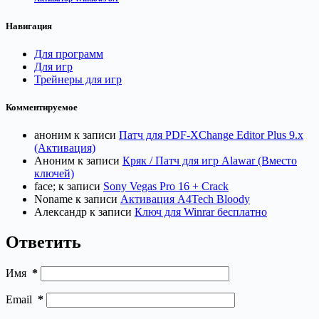
Навигация
Для программ
Для игр
Трейнеры для игр
Комментируемое
аноним
к записи
Патч для PDF-XChange Editor Plus 9.x
(Активация)
Аноним
к записи
Кряк / Патч для игр Alawar (Вместо
ключей)
face;
к записи
Sony Vegas Pro 16 + Crack
Noname
к записи
Активация A4Tech Bloody
Александр
к записи
Ключ для Winrar бесплатно
Ответить
Имя
*
Email
*