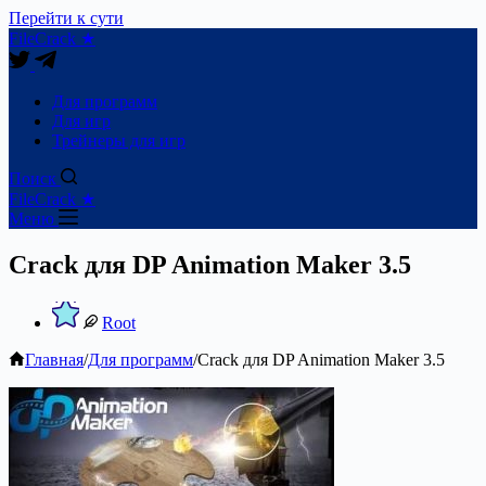
Перейти к сути
FileCrack ★
Для программ
Для игр
Трейнеры для игр
Поиск
FileCrack ★
Меню
Crack для DP Animation Maker 3.5
Root
Главная
/
Для программ
/
Crack для DP Animation Maker 3.5