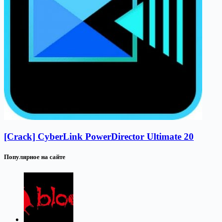
[Crack] CyberLink PowerDirector Ultimate 20
Популярное на сайте