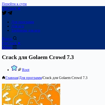
Перейти к сути
FileCrack ★
Для программ
Для игр
Трейнеры для игр
Поиск
FileCrack ★
Меню
Crack для Golaem Crowd 7.3
Root
Главная
/
Для программ
/
Crack для Golaem Crowd 7.3