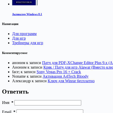
Активатор Windows 8.1
Навигация
Для программ
Для игр
Трейнеры для игр
Комментируемое
аноним
к записи
Патч для PDF-XChange Editor Plus 9.x (
Аноним
к записи
Кряк / Патч для игр Alawar (Вместо клю
face;
к записи
Sony Vegas Pro 16 + Crack
Noname
к записи
Активация A4Tech Bloody
Александр
к записи
Ключ для Winrar бесплатно
Ответить
Имя
*
Email
*