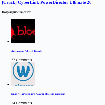
[Crack] CyberLink PowerDirector Ultimate 20
Популярное на сайте
Активация A4Tech Bloody
27 Comments
Кряк / Патч для игр Alawar (Вместо ключей)
14 Comments