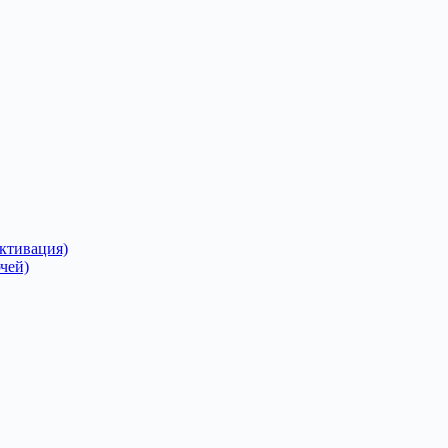
Активация)
чей)