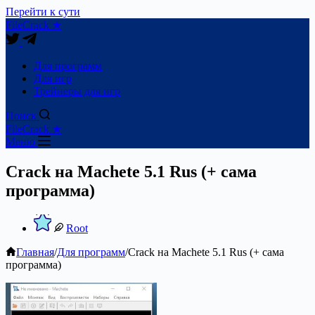
Перейти к сути
FileCrack ★
Для программ
Для игр
Трейнеры для игр
Поиск
FileCrack ★
Меню
Crack на Machete 5.1 Rus (+ сама
программа)
Root
Главная
/
Для программ
/
Crack на Machete 5.1 Rus (+ сама
программа)