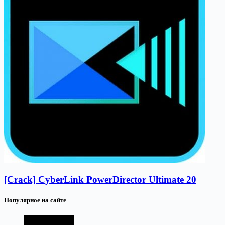
[Crack] CyberLink PowerDirector Ultimate 20
Популярное на сайте