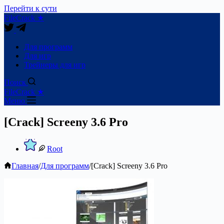
Перейти к сути
FileCrack ★
Для программ
Для игр
Трейнеры для игр
Поиск
FileCrack ★
Меню
[Crack] Screeny 3.6 Pro
Root
Главная
/
Для программ
/
[Crack] Screeny 3.6 Pro