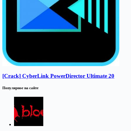
[Crack] CyberLink PowerDirector Ultimate 20
Популярное на сайте