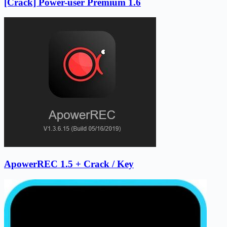
[Crack] Power-user Premium 1.6
ApowerREC 1.5 + Crack / Key