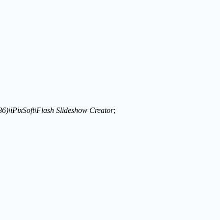
6)\iPixSoft\Flash Slideshow Creator
;