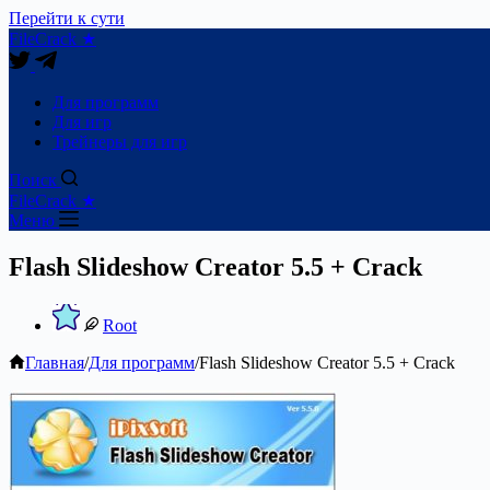
Перейти к сути
FileCrack ★
Для программ
Для игр
Трейнеры для игр
Поиск
FileCrack ★
Меню
Flash Slideshow Creator 5.5 + Crack
Root
Главная
/
Для программ
/
Flash Slideshow Creator 5.5 + Crack