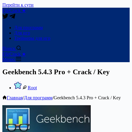
Перейти к сути
FileCrack ★
Для программ
Для игр
Трейнеры для игр
Поиск
FileCrack ★
Меню
Geekbench 5.4.3 Pro + Crack / Key
Root
Главная
/
Для программ
/
Geekbench 5.4.3 Pro + Crack / Key