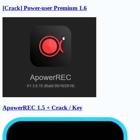
[Crack] Power-user Premium 1.6
ApowerREC 1.5 + Crack / Key