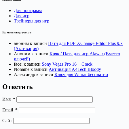
Для программ
Для игр
Трейнеры для игр
Комментируемое
аноним
к записи
Патч для PDF-XChange Editor Plus 9.x
(Активация)
Аноним
к записи
Кряк / Патч для игр Alawar (Вместо
ключей)
face;
к записи
Sony Vegas Pro 16 + Crack
Noname
к записи
Активация A4Tech Bloody
Александр
к записи
Ключ для Winrar бесплатно
Ответить
Имя
*
Email
*
Сайт