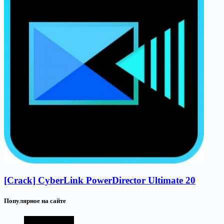
[Crack] CyberLink PowerDirector Ultimate 20
Популярное на сайте