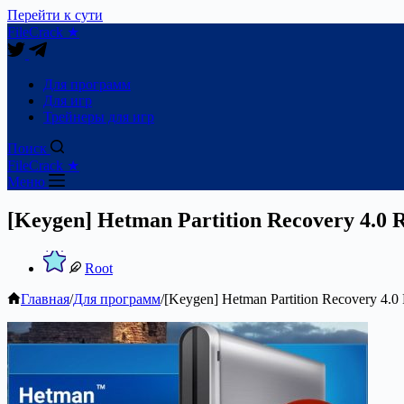
Перейти к сути
FileCrack ★
Для программ
Для игр
Трейнеры для игр
Поиск
FileCrack ★
Меню
[Keygen] Hetman Partition Recovery 4.0 
Root
Главная
/
Для программ
/
[Keygen] Hetman Partition Recovery 4.0