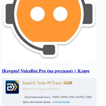
[Keygen] VoiceBot Pro (на русском) + Ключ