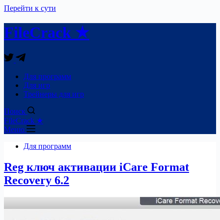
Перейти к сути
FileCrack ★
Для программ
Для игр
Трейнеры для игр
Поиск
FileCrack ★
Меню
Для программ
Reg ключ активации iCare Format
Recovery 6.2