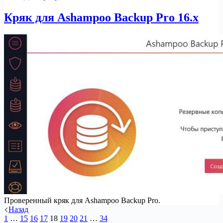
Кряк для Ashampoo Backup Pro 16.x
Проверенный кряк для Ashampoo Backup Pro.
Назад
1
…
15
16
17
18
19
20
21
…
34