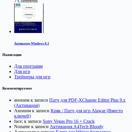
7 Comments
Активатор Windows 8.1
Навигация
Для программ
Для игр
Трейнеры для игр
Комментируемое
аноним
к записи
Патч для PDF-XChange Editor Plus 9.x
(Активация)
Аноним
к записи
Кряк / Патч для игр Alawar (Вместо
ключей)
face;
к записи
Sony Vegas Pro 16 + Crack
Noname
к записи
Активация A4Tech Bloody
Александр
к записи
Ключ для Winrar бесплатно