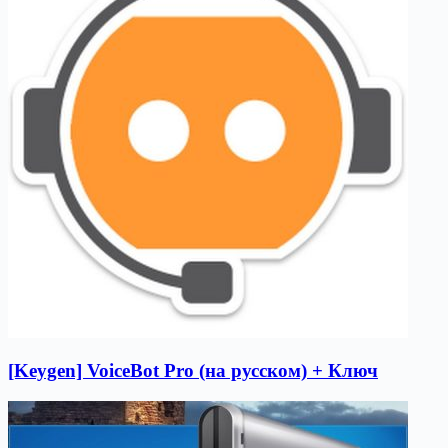
[Keygen] VoiceBot Pro (на русском) + Ключ