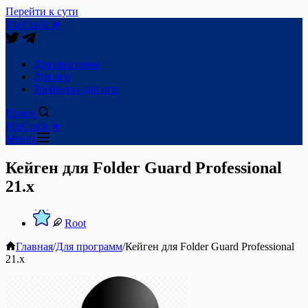
Перейти к сути
FileCrack ★
Для программ
Для игр
Трейнеры для игр
Поиск
FileCrack ★
Меню
Кейген для Folder Guard Professional
21.x
Root
Главная
/
Для программ
/
Кейген для Folder Guard Professional
21.x