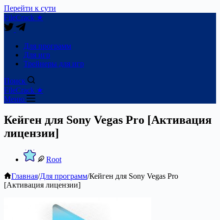
Перейти к сути
FileCrack ★
Для программ
Для игр
Трейнеры для игр
Поиск
FileCrack ★
Меню
Кейген для Sony Vegas Pro [Активация
лицензии]
Root
Главная
/
Для программ
/
Кейген для Sony Vegas Pro
[Активация лицензии]