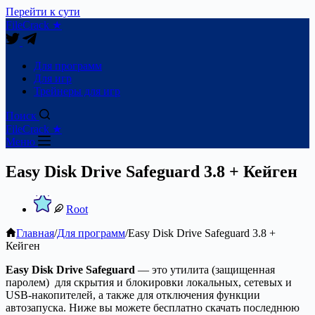
Перейти к сути
FileCrack ★
Для программ
Для игр
Трейнеры для игр
Поиск
FileCrack ★
Меню
Easy Disk Drive Safeguard 3.8 + Кейген
Root
Главная
/
Для программ
/
Easy Disk Drive Safeguard 3.8 +
Кейген
Easy Disk Drive Safeguard
— это утилита (защищенная
паролем) для скрытия и блокировки локальных, сетевых и
USB-накопителей, а также для отключения функции
автозапуска. Ниже вы можете бесплатно скачать последнюю