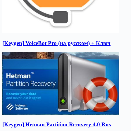
[Keygen] VoiceBot Pro (на русском) + Ключ
[Keygen] Hetman Partition Recovery 4.0 Rus